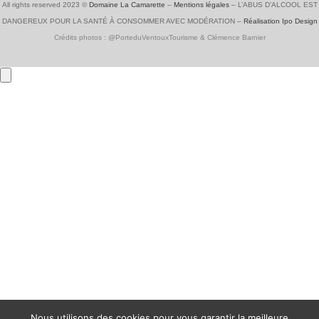
All rights reserved 2023 ©
Domaine La Camarette
–
Mentions légales
–
L’ABUS D’ALCOOL EST
DANGEREUX POUR LA SANTÉ À CONSOMMER AVEC MODÉRATION –
Réalisation Ipo Design
Crédits photos : @PorteduVentouxTourisme & Clémence Barnier
Nous utilisons des cookies pour vous garantir la meilleure