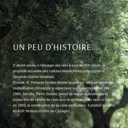
UN PEU D’HISTOIRE…
D’abord vouée à l’élevage des vers à soie au XIXᵉ siècle, la
propriété accueille des cultures maraîchères jusqu’après la
Seconde Guerre Mondiale.
Ensuite, M. Fernand Gontier nouvel acquéreur, crée un centre de
multiplication clônale de la vigne pour la pépinière viticole dès
1960. Son fils, Pierre Gontier, prend sa relève et développe la
production de raisins de cuve puis la vinification de ceux-ci avec,
en 1993, la construction de sa cave particulière. Il produit des vins
en AOP Ventoux et Vins de Cépages.