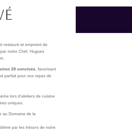
VÉ
t restauré et empreint de
 par notre Chef,
Hugues
on.
nviron 20 convives
, favorisant
oit parfait pour vos repas de
me lors d’ateliers de cuisine
ires uniques.
e au Domaine de la
ublimé par les trésors de notre