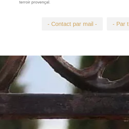
terroir provençal.
- Contact par mail -
- Par 