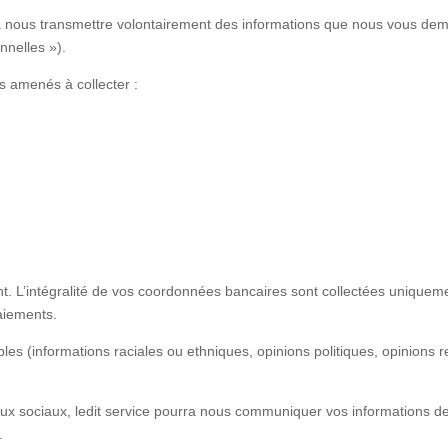
 à nous transmettre volontairement des informations que nous vous dem
nnelles »).
s amenés à collecter :
t. L’intégralité de vos coordonnées bancaires sont collectées uniqueme
aiements.
bles (informations raciales ou ethniques, opinions politiques, opinions
ux sociaux, ledit service pourra nous communiquer vos informations de 
.