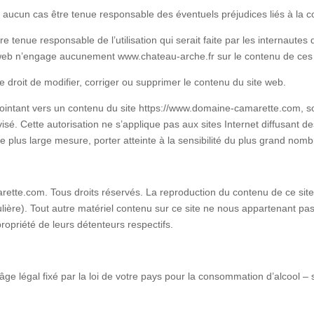
ucun cas être tenue responsable des éventuels préjudices liés à la co
 tenue responsable de l’utilisation qui serait faite par les internautes
s web n’engage aucunement www.chateau-arche.fr sur le contenu de ces 
droit de modifier, corriger ou supprimer le contenu du site web.
pointant vers un contenu du site https://www.domaine-camarette.com, s
é. Cette autorisation ne s’applique pas aux sites Internet diffusant d
us large mesure, porter atteinte à la sensibilité du plus grand nombre
te.com. Tous droits réservés. La reproduction du contenu de ce site we
ulière). Tout autre matériel contenu sur ce site ne nous appartenant pa
ropriété de leurs détenteurs respectifs.
ge légal fixé par la loi de votre pays pour la consommation d’alcool – si 