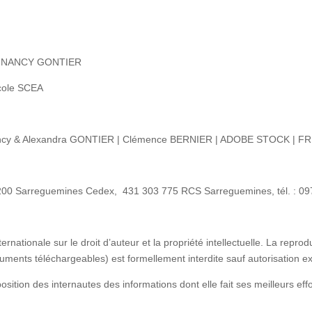
on : NANCY GONTIER
ricole SCEA
 Nancy & Alexandra GONTIER | Clémence BERNIER | ADOBE STOCK | F
200 Sarreguemines Cedex, 431 303 775 RCS Sarreguemines, tél. : 0
ternationale sur le droit d’auteur et la propriété intellectuelle. La repr
uments téléchargeables) est formellement interdite sauf autorisation ex
osition des internautes des informations dont elle fait ses meilleurs ef